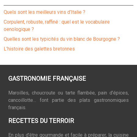
Quels sont les meilleurs vins d’Italie ?
Corpulent, robuste, raffiné : quel est le vocabulaire
oenologique ?
Quelles sont les typicités du vin blanc de Bourgogne ?
L’histoire des galettes bretonnes
GASTRONOMIE FRANÇAISE
Maroilles, choucroute ou tarte flambée, pain d’épices,
cancoillotte… font partie des plats gastronomiques
français.
RECETTES DU TERROIR
En plus d’être gourmande et facile à préparer, la cuisine