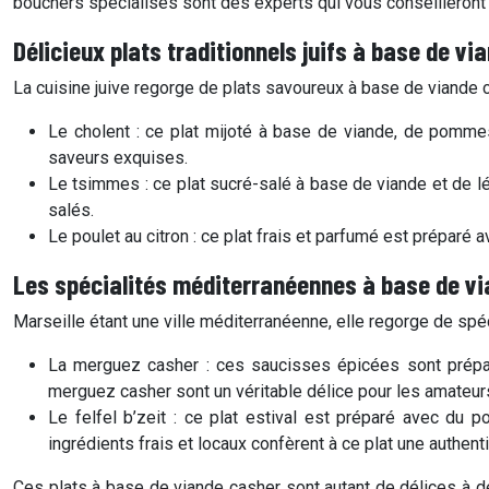
bouchers spécialisés sont des experts qui vous conseilleront 
Délicieux plats traditionnels juifs à base de v
La cuisine juive regorge de plats savoureux à base de viande
Le
cholent
: ce plat mijoté à base de viande, de pommes 
saveurs exquises.
Le
tsimmes
: ce plat sucré-salé à base de viande et de 
salés.
Le
poulet au citron
: ce plat frais et parfumé est préparé a
Les spécialités méditerranéennes à base de v
Marseille étant une ville méditerranéenne, elle regorge de sp
La
merguez casher
: ces saucisses épicées sont prépar
merguez casher sont un véritable délice pour les amateur
Le
felfel b’zeit
: ce plat estival est préparé avec du po
ingrédients frais et locaux confèrent à ce plat une authenti
Ces plats à base de viande casher sont autant de délices à dé