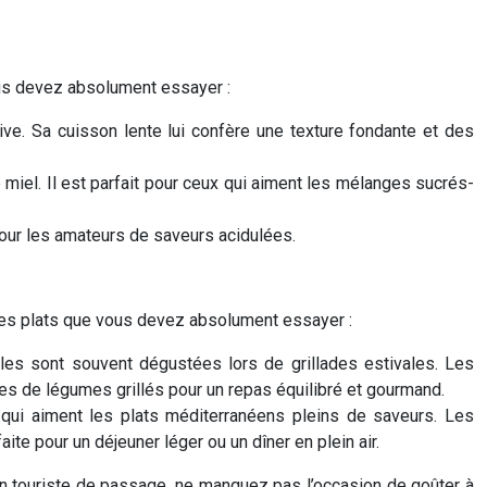
ous devez absolument essayer :
ive. Sa cuisson lente lui confère une texture fondante et des
iel. Il est parfait pour ceux qui aiment les mélanges sucrés-
 pour les amateurs de saveurs acidulées.
ques plats que vous devez absolument essayer :
es sont souvent dégustées lors de grillades estivales. Les
es de légumes grillés pour un repas équilibré et gourmand.
ux qui aiment les plats méditerranéens pleins de saveurs. Les
aite pour un déjeuner léger ou un dîner en plein air.
 un touriste de passage, ne manquez pas l’occasion de goûter à