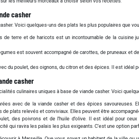
sur les meilleurs morceaux à choisir selon vos recettes.
iande casher
 casher. Voici quelques-uns des plats les plus populaires que v
de terre et de haricots est un incontournable de la cuisine ju
légumes est souvent accompagné de carottes, de pruneaux et de m
vec du poulet, des oignons, du citron et des épices. Il est idéal
iande casher
écialités culinaires uniques à base de viande casher. Voici quel
ées avec de la viande casher et des épices savoureuses. Ell
s de plats relevés et conviviaux. Elles peuvent être accompagné
ulet, des poivrons et de l’huile d’olive. Il est idéal pour ce
cité qui ravira les palais les plus exigeants. C’est une option parf
couvrir à Marseille. Que vous soyez un habitant de la ville ou