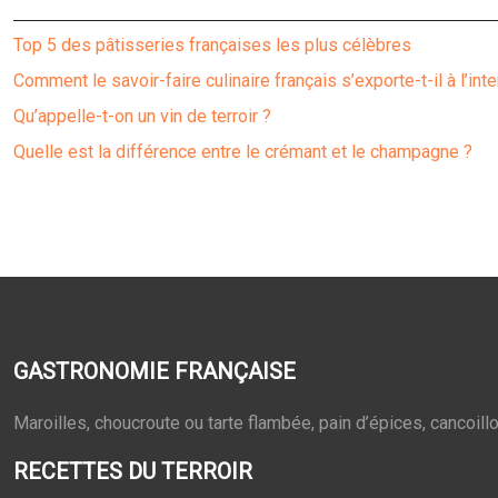
Top 5 des pâtisseries françaises les plus célèbres
Comment le savoir-faire culinaire français s’exporte-t-il à l’inte
Qu’appelle-t-on un vin de terroir ?
Quelle est la différence entre le crémant et le champagne ?
GASTRONOMIE FRANÇAISE
Maroilles, choucroute ou tarte flambée, pain d’épices, cancoill
RECETTES DU TERROIR