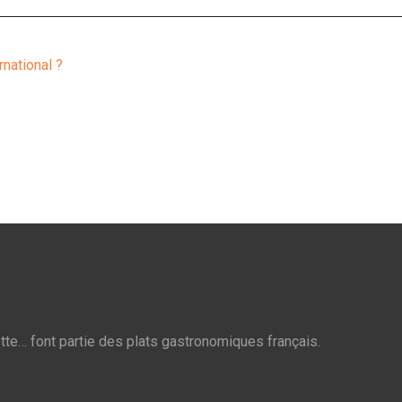
rnational ?
otte… font partie des plats gastronomiques français.