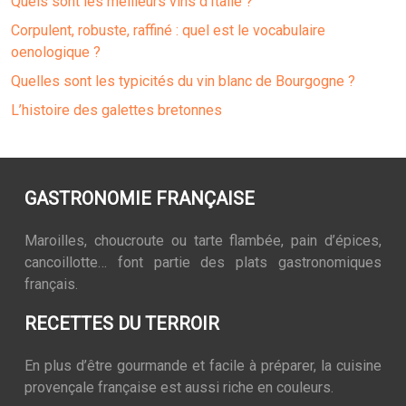
Quels sont les meilleurs vins d’Italie ?
Corpulent, robuste, raffiné : quel est le vocabulaire
oenologique ?
Quelles sont les typicités du vin blanc de Bourgogne ?
L’histoire des galettes bretonnes
GASTRONOMIE FRANÇAISE
Maroilles, choucroute ou tarte flambée, pain d’épices,
cancoillotte… font partie des plats gastronomiques
français.
RECETTES DU TERROIR
En plus d’être gourmande et facile à préparer, la cuisine
provençale française est aussi riche en couleurs.